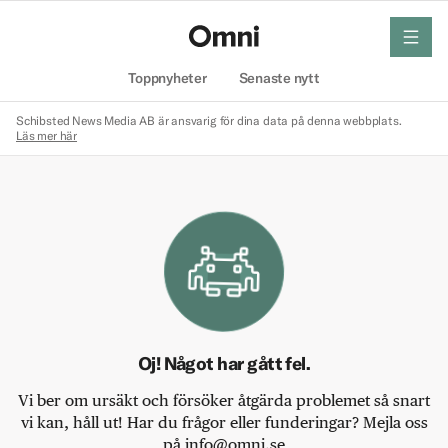
meny
Hem
Toppnyheter
Senaste nytt
Schibsted News Media AB är ansvarig för dina data på denna webbplats.
Läs mer här
Oj! Något har gått fel.
Vi ber om ursäkt och försöker åtgärda problemet så snart
vi kan, håll ut! Har du frågor eller funderingar? Mejla oss
på info@omni.se