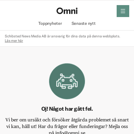
meny
Hem
Toppnyheter
Senaste nytt
Schibsted News Media AB är ansvarig för dina data på denna webbplats.
Läs mer här
Oj! Något har gått fel.
Vi ber om ursäkt och försöker åtgärda problemet så snart
vi kan, håll ut! Har du frågor eller funderingar? Mejla oss
på info@omni.se