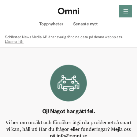
meny
Hem
Toppnyheter
Senaste nytt
Schibsted News Media AB är ansvarig för dina data på denna webbplats.
Läs mer här
Oj! Något har gått fel.
Vi ber om ursäkt och försöker åtgärda problemet så snart
vi kan, håll ut! Har du frågor eller funderingar? Mejla oss
på info@omni.se