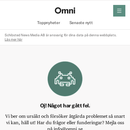
meny
Hem
Toppnyheter
Senaste nytt
Schibsted News Media AB är ansvarig för dina data på denna webbplats.
Läs mer här
Oj! Något har gått fel.
Vi ber om ursäkt och försöker åtgärda problemet så snart
vi kan, håll ut! Har du frågor eller funderingar? Mejla oss
på info@omni.se