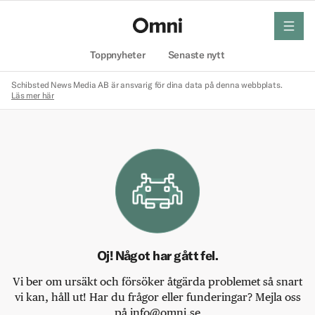
meny
Hem
Toppnyheter
Senaste nytt
Schibsted News Media AB är ansvarig för dina data på denna webbplats.
Läs mer här
Oj! Något har gått fel.
Vi ber om ursäkt och försöker åtgärda problemet så snart
vi kan, håll ut! Har du frågor eller funderingar? Mejla oss
på info@omni.se