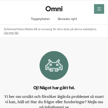
meny
Hem
Toppnyheter
Senaste nytt
Schibsted News Media AB är ansvarig för dina data på denna webbplats.
Läs mer här
Oj! Något har gått fel.
Vi ber om ursäkt och försöker åtgärda problemet så snart
vi kan, håll ut! Har du frågor eller funderingar? Mejla oss
på info@omni.se