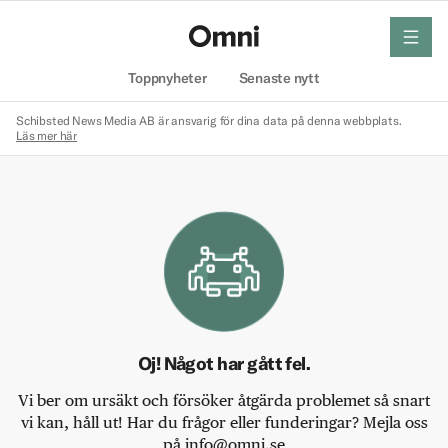
meny
Hem
Toppnyheter
Senaste nytt
Schibsted News Media AB är ansvarig för dina data på denna webbplats.
Läs mer här
Oj! Något har gått fel.
Vi ber om ursäkt och försöker åtgärda problemet så snart
vi kan, håll ut! Har du frågor eller funderingar? Mejla oss
på info@omni.se