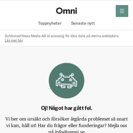
meny
Hem
Toppnyheter
Senaste nytt
Schibsted News Media AB är ansvarig för dina data på denna webbplats.
Läs mer här
Oj! Något har gått fel.
Vi ber om ursäkt och försöker åtgärda problemet så snart
vi kan, håll ut! Har du frågor eller funderingar? Mejla oss
på info@omni.se