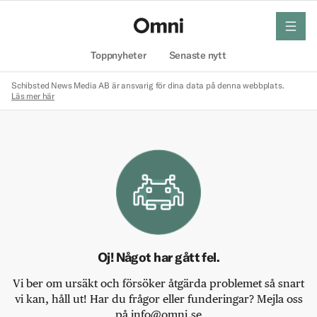
meny
Hem
Toppnyheter
Senaste nytt
Schibsted News Media AB är ansvarig för dina data på denna webbplats.
Läs mer här
Oj! Något har gått fel.
Vi ber om ursäkt och försöker åtgärda problemet så snart
vi kan, håll ut! Har du frågor eller funderingar? Mejla oss
på info@omni.se