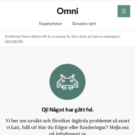
meny
Hem
Toppnyheter
Senaste nytt
Schibsted News Media AB är ansvarig för dina data på denna webbplats.
Läs mer här
Oj! Något har gått fel.
Vi ber om ursäkt och försöker åtgärda problemet så snart
vi kan, håll ut! Har du frågor eller funderingar? Mejla oss
på info@omni.se