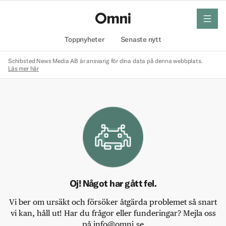
meny
Hem
Toppnyheter
Senaste nytt
Schibsted News Media AB är ansvarig för dina data på denna webbplats.
Läs mer här
Oj! Något har gått fel.
Vi ber om ursäkt och försöker åtgärda problemet så snart
vi kan, håll ut! Har du frågor eller funderingar? Mejla oss
på info@omni.se