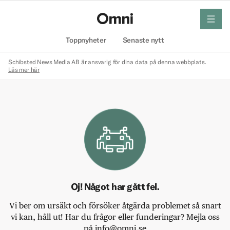
meny
Hem
Toppnyheter
Senaste nytt
Schibsted News Media AB är ansvarig för dina data på denna webbplats.
Läs mer här
Oj! Något har gått fel.
Vi ber om ursäkt och försöker åtgärda problemet så snart
vi kan, håll ut! Har du frågor eller funderingar? Mejla oss
på info@omni.se