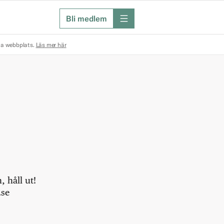
Bli medlem
meny
na webbplats.
Läs mer här
 håll ut!
.se