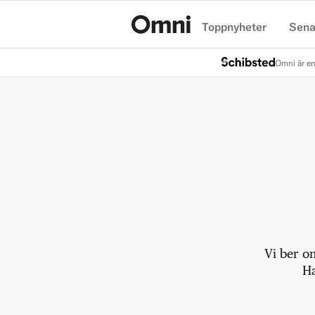
Toppnyheter
Sena
Hem
Omni är en
Vi ber o
Ha