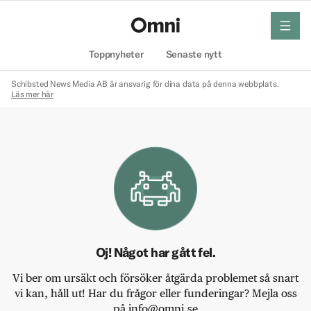
meny
Hem
Toppnyheter
Senaste nytt
Schibsted News Media AB är ansvarig för dina data på denna webbplats.
Läs mer här
Oj! Något har gått fel.
Vi ber om ursäkt och försöker åtgärda problemet så snart
vi kan, håll ut! Har du frågor eller funderingar? Mejla oss
på info@omni.se