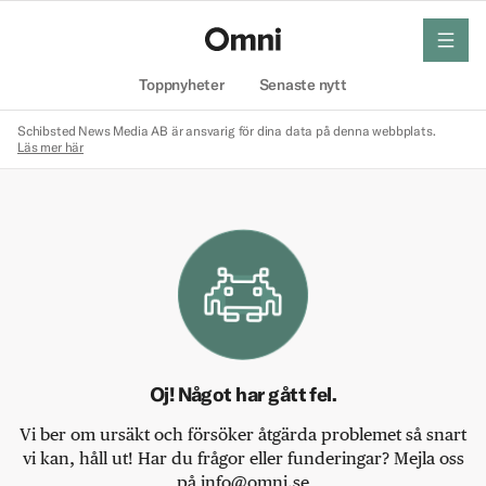
meny
Hem
Toppnyheter
Senaste nytt
Schibsted News Media AB är ansvarig för dina data på denna webbplats.
Läs mer här
Oj! Något har gått fel.
Vi ber om ursäkt och försöker åtgärda problemet så snart
vi kan, håll ut! Har du frågor eller funderingar? Mejla oss
på info@omni.se