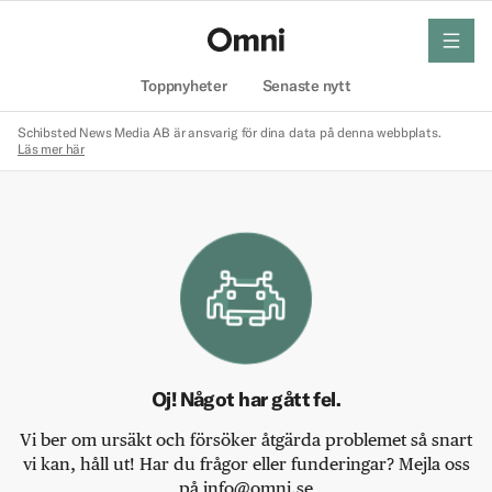
meny
Hem
Toppnyheter
Senaste nytt
Schibsted News Media AB är ansvarig för dina data på denna webbplats.
Läs mer här
Oj! Något har gått fel.
Vi ber om ursäkt och försöker åtgärda problemet så snart
vi kan, håll ut! Har du frågor eller funderingar? Mejla oss
på info@omni.se