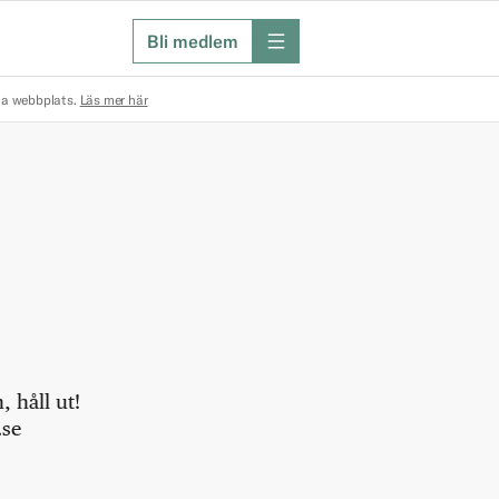
Bli medlem
meny
na webbplats.
Läs mer här
 håll ut!
.se