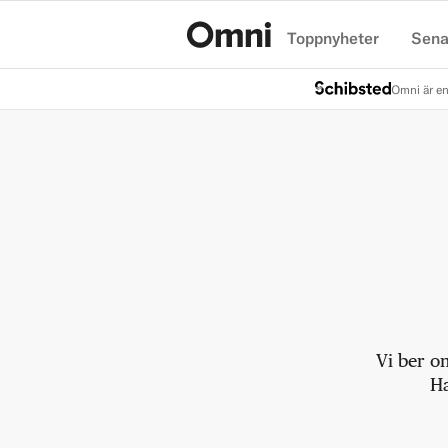
Toppnyheter
Sena
Hem
Omni är en
Vi ber o
Ha