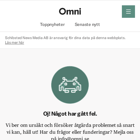
meny
Hem
Toppnyheter
Senaste nytt
Schibsted News Media AB är ansvarig för dina data på denna webbplats.
Läs mer här
Oj! Något har gått fel.
Vi ber om ursäkt och försöker åtgärda problemet så snart
vi kan, håll ut! Har du frågor eller funderingar? Mejla oss
på info@omni.se