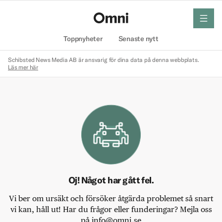
meny
Hem
Toppnyheter
Senaste nytt
Schibsted News Media AB är ansvarig för dina data på denna webbplats.
Läs mer här
Oj! Något har gått fel.
Vi ber om ursäkt och försöker åtgärda problemet så snart
vi kan, håll ut! Har du frågor eller funderingar? Mejla oss
på info@omni.se