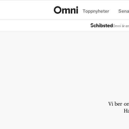
Toppnyheter
Sena
Hem
Omni är en
Vi ber o
Ha