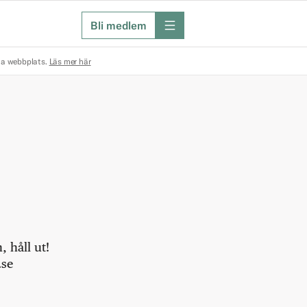
Bli medlem
meny
na webbplats.
Läs mer här
 håll ut!
.se