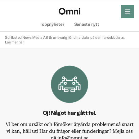
meny
Hem
Toppnyheter
Senaste nytt
Schibsted News Media AB är ansvarig för dina data på denna webbplats.
Läs mer här
Oj! Något har gått fel.
Vi ber om ursäkt och försöker åtgärda problemet så snart
vi kan, håll ut! Har du frågor eller funderingar? Mejla oss
på info@omni.se