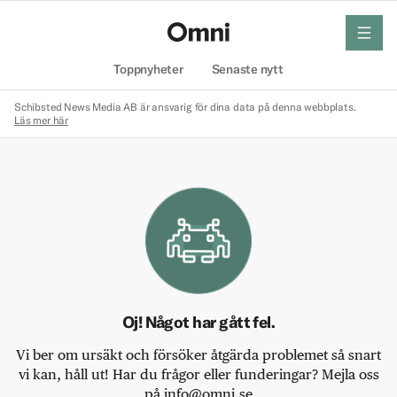
meny
Hem
Toppnyheter
Senaste nytt
Schibsted News Media AB är ansvarig för dina data på denna webbplats.
Läs mer här
Oj! Något har gått fel.
Vi ber om ursäkt och försöker åtgärda problemet så snart
vi kan, håll ut! Har du frågor eller funderingar? Mejla oss
på info@omni.se