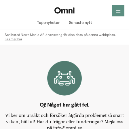
meny
Hem
Toppnyheter
Senaste nytt
Schibsted News Media AB är ansvarig för dina data på denna webbplats.
Läs mer här
Oj! Något har gått fel.
Vi ber om ursäkt och försöker åtgärda problemet så snart
vi kan, håll ut! Har du frågor eller funderingar? Mejla oss
på info@omni.se