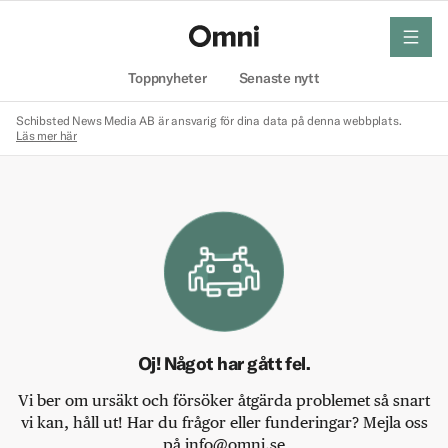
meny
Hem
Toppnyheter
Senaste nytt
Schibsted News Media AB är ansvarig för dina data på denna webbplats.
Läs mer här
Oj! Något har gått fel.
Vi ber om ursäkt och försöker åtgärda problemet så snart
vi kan, håll ut! Har du frågor eller funderingar? Mejla oss
på info@omni.se