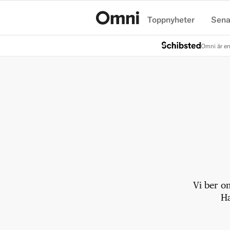
Toppnyheter
Sena
Hem
Omni är en
Vi ber o
Ha