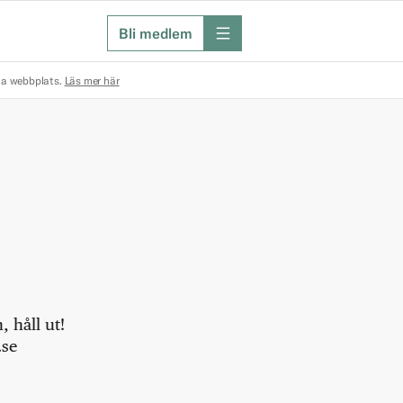
Bli medlem
meny
na webbplats.
Läs mer här
 håll ut!
.se