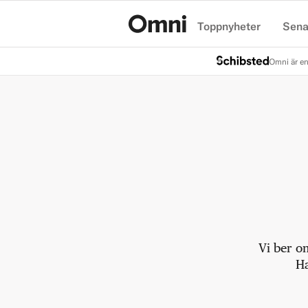
Toppnyheter
Sena
Hem
Omni är en
Vi ber o
Ha