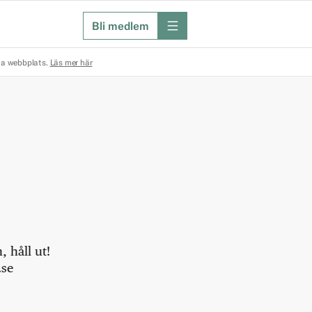
Bli medlem
meny
na webbplats.
Läs mer här
 håll ut!
.se