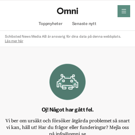
meny
Hem
Toppnyheter
Senaste nytt
Schibsted News Media AB är ansvarig för dina data på denna webbplats.
Läs mer här
Oj! Något har gått fel.
Vi ber om ursäkt och försöker åtgärda problemet så snart
vi kan, håll ut! Har du frågor eller funderingar? Mejla oss
på info@omni.se