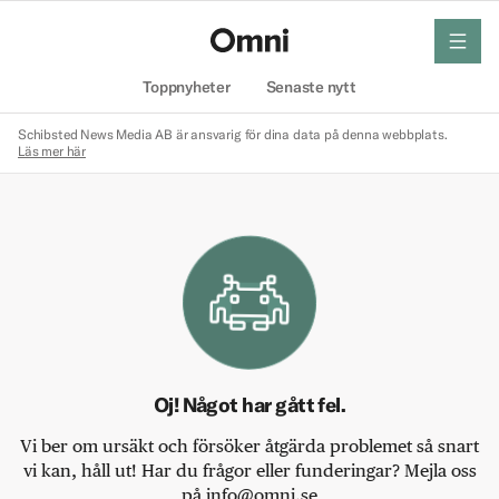
meny
Hem
Toppnyheter
Senaste nytt
Schibsted News Media AB är ansvarig för dina data på denna webbplats.
Läs mer här
Oj! Något har gått fel.
Vi ber om ursäkt och försöker åtgärda problemet så snart
vi kan, håll ut! Har du frågor eller funderingar? Mejla oss
på info@omni.se