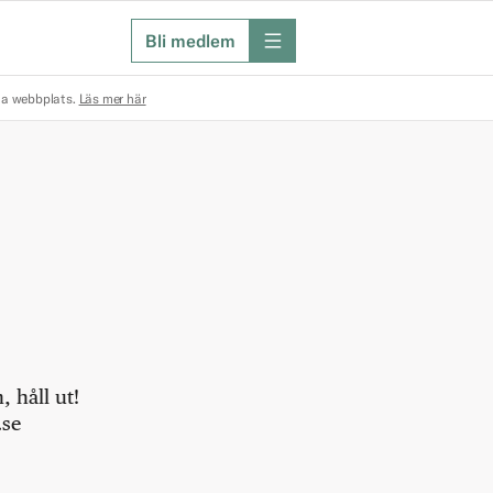
Bli medlem
meny
na webbplats.
Läs mer här
 håll ut!
.se