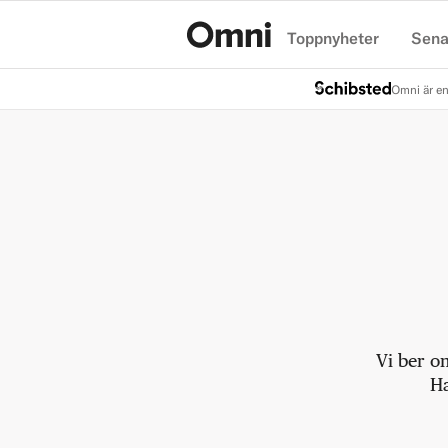
Toppnyheter
Sena
Hem
Omni är en
Vi ber o
Ha