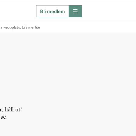
Bli medlem
meny
na webbplats.
Läs mer här
 håll ut!
.se