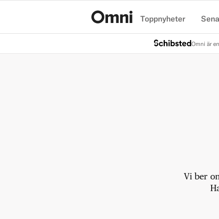
Toppnyheter
Sena
Hem
Omni är en
Vi ber o
Ha