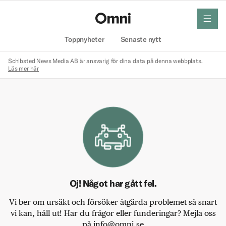
meny
Hem
Toppnyheter
Senaste nytt
Schibsted News Media AB är ansvarig för dina data på denna webbplats.
Läs mer här
Oj! Något har gått fel.
Vi ber om ursäkt och försöker åtgärda problemet så snart
vi kan, håll ut! Har du frågor eller funderingar? Mejla oss
på info@omni.se