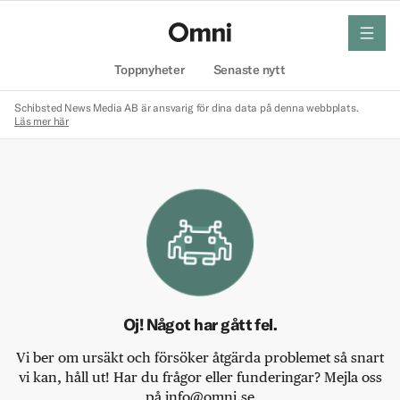
meny
Hem
Toppnyheter
Senaste nytt
Schibsted News Media AB är ansvarig för dina data på denna webbplats.
Läs mer här
Oj! Något har gått fel.
Vi ber om ursäkt och försöker åtgärda problemet så snart
vi kan, håll ut! Har du frågor eller funderingar? Mejla oss
på info@omni.se