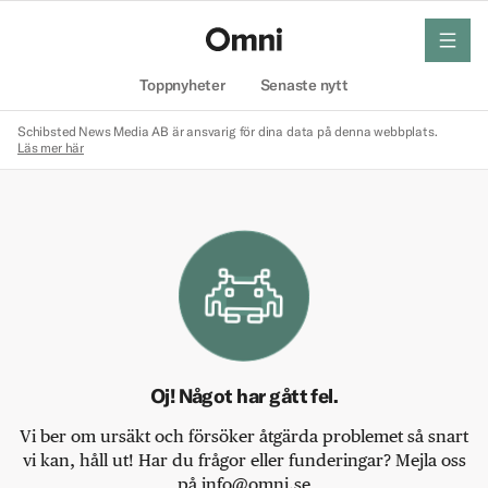
meny
Hem
Toppnyheter
Senaste nytt
Schibsted News Media AB är ansvarig för dina data på denna webbplats.
Läs mer här
Oj! Något har gått fel.
Vi ber om ursäkt och försöker åtgärda problemet så snart
vi kan, håll ut! Har du frågor eller funderingar? Mejla oss
på info@omni.se