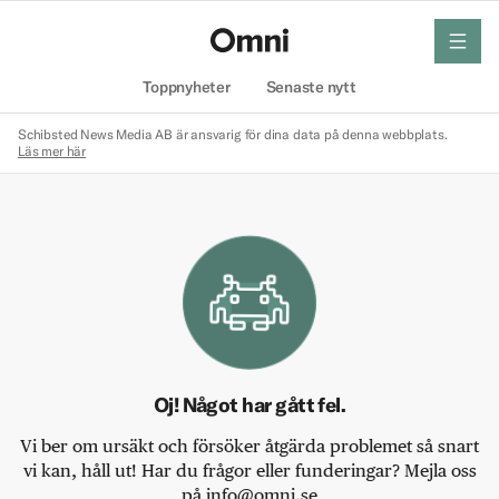
meny
Hem
Toppnyheter
Senaste nytt
Schibsted News Media AB är ansvarig för dina data på denna webbplats.
Läs mer här
Oj! Något har gått fel.
Vi ber om ursäkt och försöker åtgärda problemet så snart
vi kan, håll ut! Har du frågor eller funderingar? Mejla oss
på info@omni.se