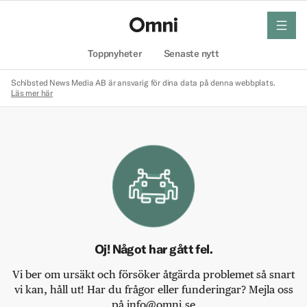
meny
Hem
Toppnyheter
Senaste nytt
Schibsted News Media AB är ansvarig för dina data på denna webbplats.
Läs mer här
Oj! Något har gått fel.
Vi ber om ursäkt och försöker åtgärda problemet så snart
vi kan, håll ut! Har du frågor eller funderingar? Mejla oss
på info@omni.se