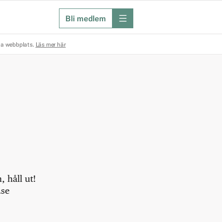
Bli medlem
meny
na webbplats.
Läs mer här
 håll ut!
.se