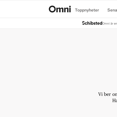
Toppnyheter
Sena
Hem
Omni är en
Vi ber o
Ha