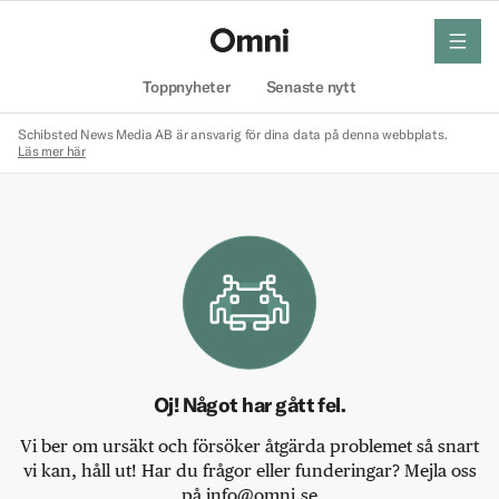
meny
Hem
Toppnyheter
Senaste nytt
Schibsted News Media AB är ansvarig för dina data på denna webbplats.
Läs mer här
Oj! Något har gått fel.
Vi ber om ursäkt och försöker åtgärda problemet så snart
vi kan, håll ut! Har du frågor eller funderingar? Mejla oss
på info@omni.se