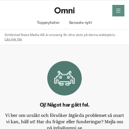
meny
Hem
Toppnyheter
Senaste nytt
Schibsted News Media AB är ansvarig för dina data på denna webbplats.
Läs mer här
Oj! Något har gått fel.
Vi ber om ursäkt och försöker åtgärda problemet så snart
vi kan, håll ut! Har du frågor eller funderingar? Mejla oss
på info@omni.se