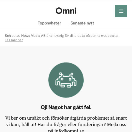
meny
Hem
Toppnyheter
Senaste nytt
Schibsted News Media AB är ansvarig för dina data på denna webbplats.
Läs mer här
Oj! Något har gått fel.
Vi ber om ursäkt och försöker åtgärda problemet så snart
vi kan, håll ut! Har du frågor eller funderingar? Mejla oss
på info@omni.se