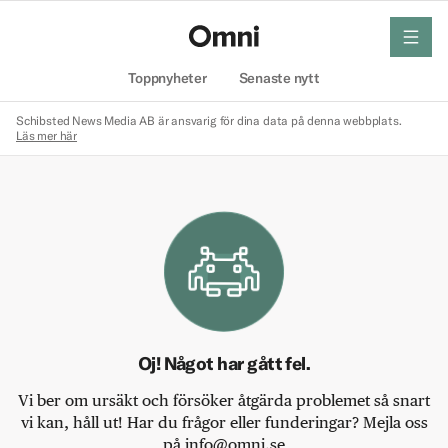
meny
Hem
Toppnyheter
Senaste nytt
Schibsted News Media AB är ansvarig för dina data på denna webbplats.
Läs mer här
Oj! Något har gått fel.
Vi ber om ursäkt och försöker åtgärda problemet så snart
vi kan, håll ut! Har du frågor eller funderingar? Mejla oss
på info@omni.se