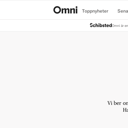
Toppnyheter
Sena
Hem
Omni är en
Vi ber o
Ha