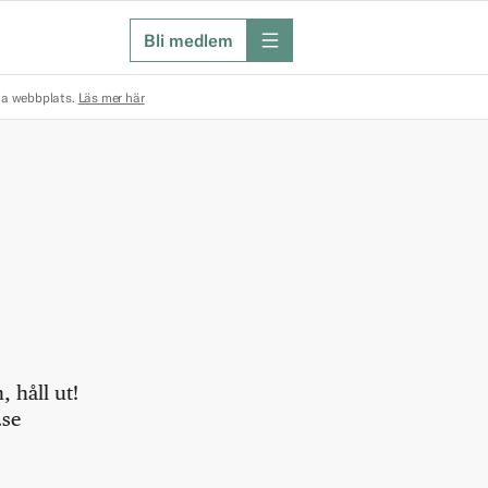
Bli medlem
meny
na webbplats.
Läs mer här
 håll ut!
.se