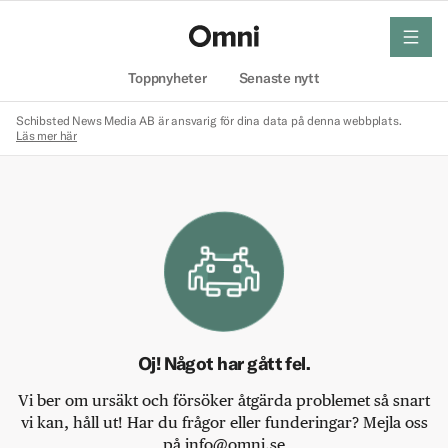
meny
Hem
Toppnyheter
Senaste nytt
Schibsted News Media AB är ansvarig för dina data på denna webbplats.
Läs mer här
Oj! Något har gått fel.
Vi ber om ursäkt och försöker åtgärda problemet så snart
vi kan, håll ut! Har du frågor eller funderingar? Mejla oss
på info@omni.se