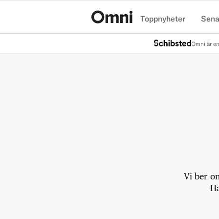
Toppnyheter
Sena
Hem
Omni är en
Vi ber o
Ha