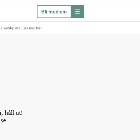
Bli medlem
meny
na webbplats.
Läs mer här
 håll ut!
.se