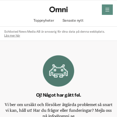
meny
Hem
Toppnyheter
Senaste nytt
Schibsted News Media AB är ansvarig för dina data på denna webbplats.
Läs mer här
Oj! Något har gått fel.
Vi ber om ursäkt och försöker åtgärda problemet så snart
vi kan, håll ut! Har du frågor eller funderingar? Mejla oss
på info@omni.se