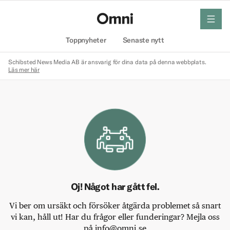
meny
Hem
Toppnyheter
Senaste nytt
Schibsted News Media AB är ansvarig för dina data på denna webbplats.
Läs mer här
Oj! Något har gått fel.
Vi ber om ursäkt och försöker åtgärda problemet så snart
vi kan, håll ut! Har du frågor eller funderingar? Mejla oss
på info@omni.se