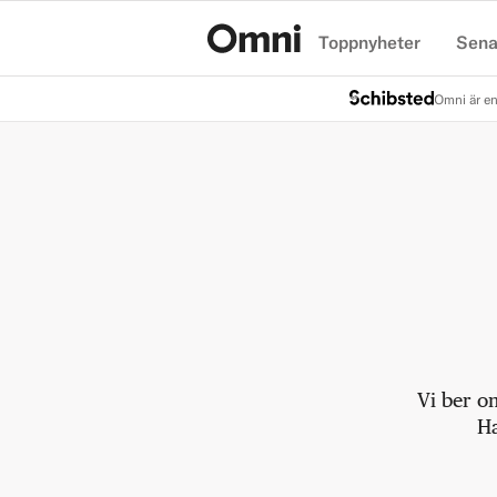
Toppnyheter
Sena
Hem
Omni är en
Vi ber o
Ha