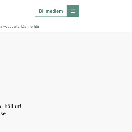
Bli medlem
meny
na webbplats.
Läs mer här
 håll ut!
.se