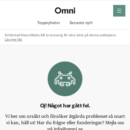
meny
Hem
Toppnyheter
Senaste nytt
Schibsted News Media AB är ansvarig för dina data på denna webbplats.
Läs mer här
Oj! Något har gått fel.
Vi ber om ursäkt och försöker åtgärda problemet så snart
vi kan, håll ut! Har du frågor eller funderingar? Mejla oss
på info@omni.se