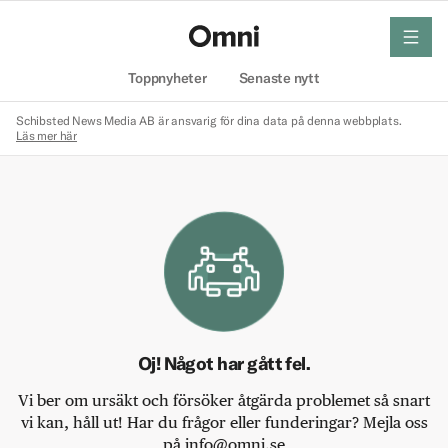
meny
Hem
Toppnyheter
Senaste nytt
Schibsted News Media AB är ansvarig för dina data på denna webbplats.
Läs mer här
Oj! Något har gått fel.
Vi ber om ursäkt och försöker åtgärda problemet så snart
vi kan, håll ut! Har du frågor eller funderingar? Mejla oss
på info@omni.se