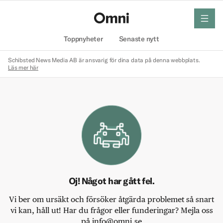
meny
Hem
Toppnyheter
Senaste nytt
Schibsted News Media AB är ansvarig för dina data på denna webbplats.
Läs mer här
Oj! Något har gått fel.
Vi ber om ursäkt och försöker åtgärda problemet så snart
vi kan, håll ut! Har du frågor eller funderingar? Mejla oss
på info@omni.se