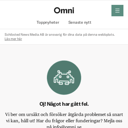
meny
Hem
Toppnyheter
Senaste nytt
Schibsted News Media AB är ansvarig för dina data på denna webbplats.
Läs mer här
Oj! Något har gått fel.
Vi ber om ursäkt och försöker åtgärda problemet så snart
vi kan, håll ut! Har du frågor eller funderingar? Mejla oss
på info@omni.se